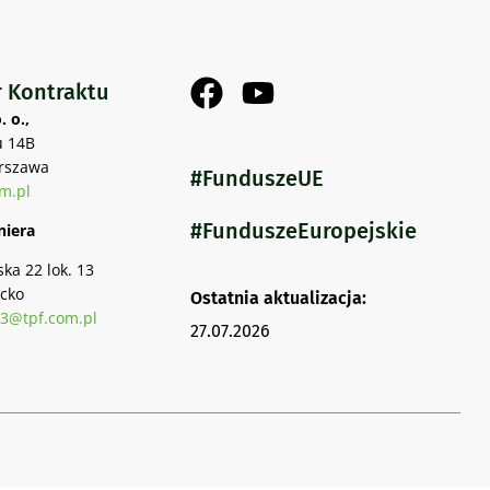
r Kontraktu
. o.,
u 14B
rszawa
#FunduszeUE
m.pl
#FunduszeEuropejskie
niera
ka 22 lok. 13
cko
Ostatnia aktualizacja:
3@tpf.com.pl
27.07.2026