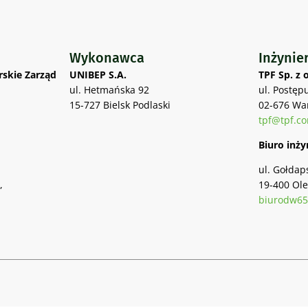
Wykonawca
Inżynie
skie Zarząd
UNIBEP S.A.
TPF Sp. z o
ul. Hetmańska 92
ul. Postęp
15-727 Bielsk Podlaski
02-676 Wa
tpf@tpf.co
Biuro inży
ul. Gołdaps
,
19-400 Ole
biurodw65